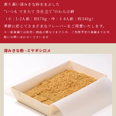
香り高い深みきな粉をまぶした
“いつも できたて 生仕立て”のわらび餅
（小：1-2人前：約170g・中：3-4人前：約340g）
季節に応じてさまざまなフレーバーをご用意いたします。
※一部店舗では取扱い商品が異なりますため、ご利用予定の店舗までお気
軽にお問い合わせくださいませ
深みきな粉 -ミヤギシロメ